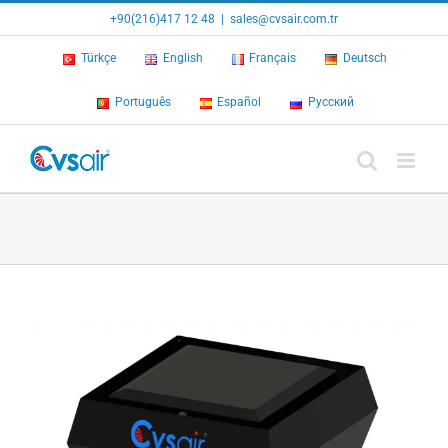
Skip
+90(216)417 12 48
|
sales@cvsair.com.tr
to
content
Türkçe
English
Français
Deutsch
Português
Español
Русский