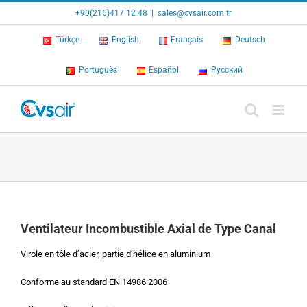
Skip
+90(216)417 12 48
|
sales@cvsair.com.tr
to
content
Türkçe
English
Français
Deutsch
Português
Español
Русский
Ventilateur Incombustible Axial de Type Canal
Virole en tôle d’acier, partie d’hélice en aluminium
Conforme au standard EN 14986:2006