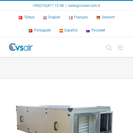
Skip
+90(216)417 12 48
|
sales@cvsair.com.tr
to
content
Türkçe
English
Français
Deutsch
Português
Español
Русский