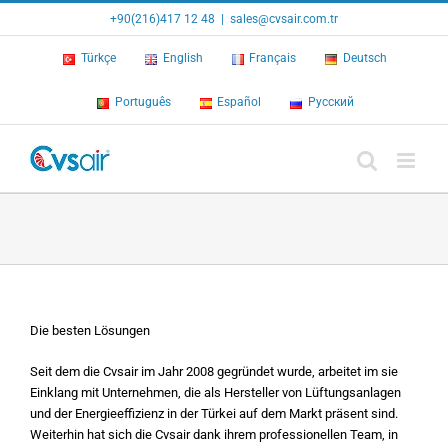
Skip
+90(216)417 12 48
|
sales@cvsair.com.tr
to
content
Türkçe
English
Français
Deutsch
Português
Español
Русский
Die besten Lösungen
Seit dem die Cvsair im Jahr 2008 gegründet wurde, arbeitet im sie
Einklang mit Unternehmen, die als Hersteller von Lüftungsanlagen
und der Energieeffizienz in der Türkei auf dem Markt präsent sind.
Weiterhin hat sich die Cvsair dank ihrem professionellen Team, in