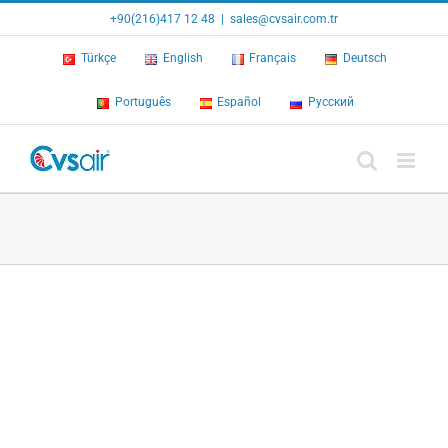
Skip
+90(216)417 12 48
|
sales@cvsair.com.tr
to
content
Türkçe
English
Français
Deutsch
Português
Español
Русский