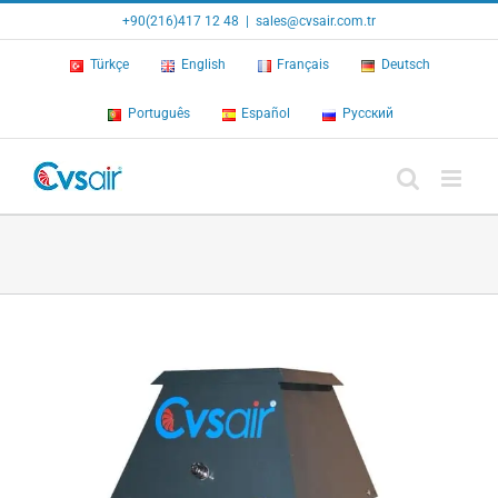
Skip
+90(216)417 12 48
|
sales@cvsair.com.tr
to
content
Türkçe
English
Français
Deutsch
Português
Español
Русский