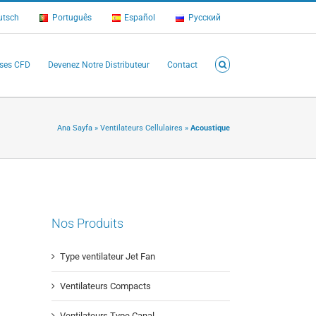
utsch
Português
Español
Русский
ses CFD
Devenez Notre Distributeur
Contact
Ana Sayfa
»
Ventilateurs Cellulaires
»
Acoustique
Nos Produits
Type ventilateur Jet Fan
Ventilateurs Compacts
Ventilateurs Type Canal