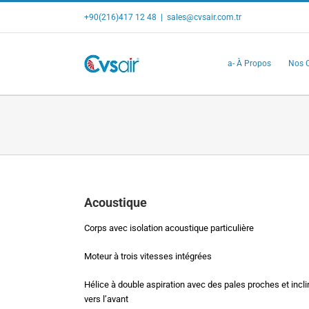
Skip
+90(216)417 12 48
|
sales@cvsair.com.tr
to
content
a- À Propos
Nos C
Acoustique
Corps avec isolation acoustique particulière
Moteur à trois vitesses intégrées
Hélice à double aspiration avec des pales proches et incl
vers l’avant