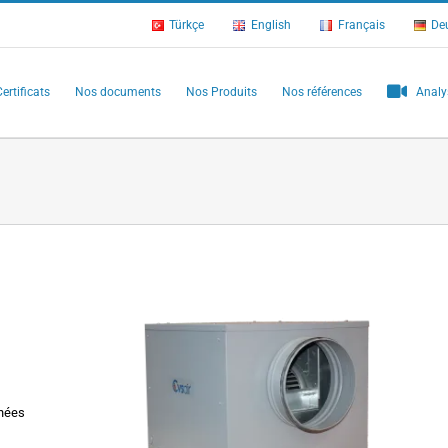
Türkçe
English
Français
De
ertificats
Nos documents
Nos Produits
Nos références
Analy
inées