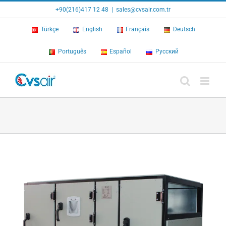
Skip
+90(216)417 12 48
|
sales@cvsair.com.tr
to
content
Türkçe
English
Français
Deutsch
Português
Español
Русский