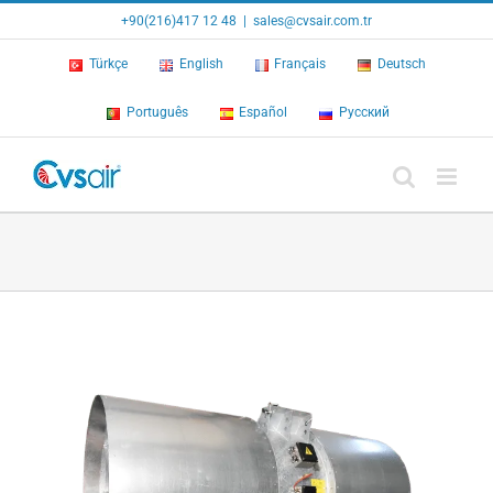
Skip
+90(216)417 12 48
|
sales@cvsair.com.tr
to
content
Türkçe
English
Français
Deutsch
Português
Español
Русский