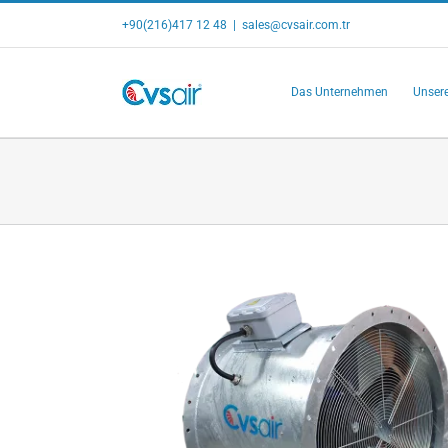
Skip
+90(216)417 12 48
|
sales@cvsair.com.tr
to
content
Das Unternehmen
Unsere