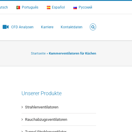
utsch
Português
Español
Русский
CFD Analysen
Karriere
Kontaktdaten
Startseite
»
Kammerventilatoren für Küchen
Unserer Produkte
Strahlenventilatoren
Rauchabzugsventilatoren
Tunnel Strahlenventilator