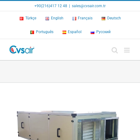
Skip
+90(216)417 12 48
|
sales@cvsair.com.tr
to
content
Türkçe
English
Français
Deutsch
Português
Español
Русский