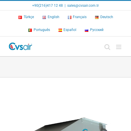
Skip
+90(216)417 12 48
|
sales@cvsair.com.tr
to
content
Türkçe
English
Français
Deutsch
Português
Español
Русский