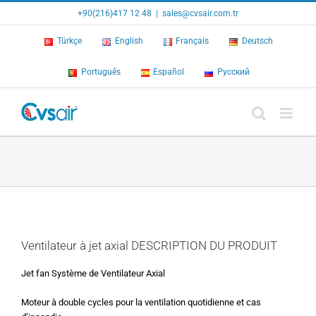
Skip
+90(216)417 12 48
|
sales@cvsair.com.tr
to
content
Türkçe
English
Français
Deutsch
Português
Español
Русский
Ventilateur à jet axial
DESCRIPTION DU PRODUIT
Jet fan Système de Ventilateur Axial
Moteur à double cycles pour la ventilation quotidienne et cas