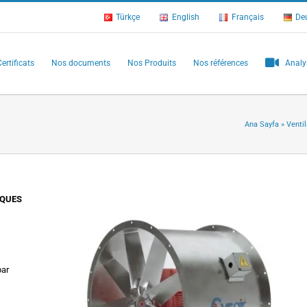
Türkçe
English
Français
De
ertificats
Nos documents
Nos Produits
Nos références
Analy
Ana Sayfa
»
Venti
IQUES
par