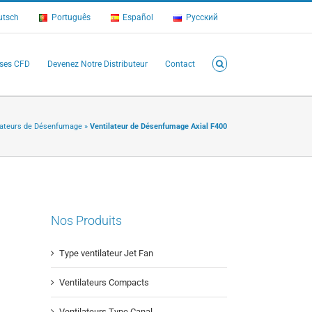
utsch
Português
Español
Русский
ses CFD
Devenez Notre Distributeur
Contact
lateurs de Désenfumage
»
Ventilateur de Désenfumage Axial F400
Nos Produits
Type ventilateur Jet Fan
Ventilateurs Compacts
Ventilateurs Type Canal