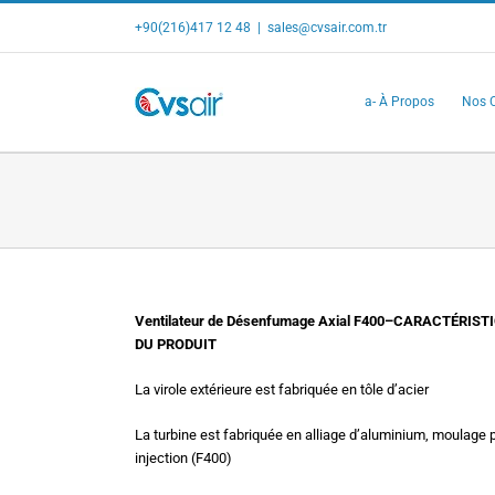
Skip
+90(216)417 12 48
|
sales@cvsair.com.tr
to
content
a- À Propos
Nos C
Ventilateur de Désenfumage Axial F400–
CARACTÉRIST
DU PRODUIT
La virole extérieure est fabriquée en tôle d’acier
La turbine est fabriquée en alliage d’aluminium, moulage 
injection (F400)