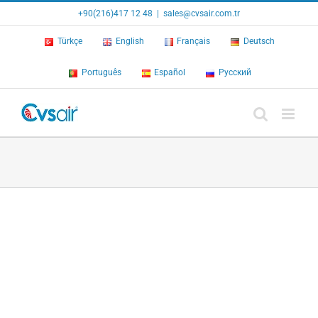
Skip
+90(216)417 12 48
|
sales@cvsair.com.tr
to
content
Türkçe
English
Français
Deutsch
Português
Español
Русский