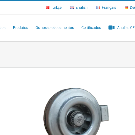
Türkçe
English
Français
De
ados
Produtos
Os nossos documentos
Certificados
Análise C