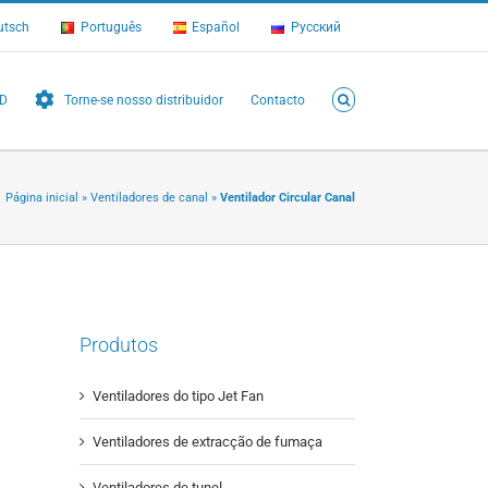
utsch
Português
Español
Русский
FD
Torne-se nosso distribuidor
Contacto
Página inicial
»
Ventiladores de canal
»
Ventilador Circular Canal
Produtos
Ventiladores do tipo Jet Fan
Ventiladores de extracção de fumaça
Ventiladores de tunel