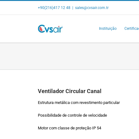
Skip
+90(216)417 12 48
|
sales@cvsair.com.tr
to
content
Instituição
Certific
Ventilador Circular Canal
Estrutura metálica com revestimento particular
Possibilidade de controle de velocidade
Motor com classe de proteção IP 54