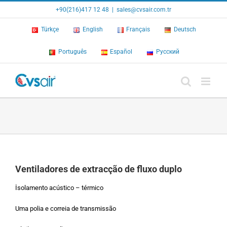
Skip
+90(216)417 12 48
|
sales@cvsair.com.tr
to
content
Türkçe
English
Français
Deutsch
Português
Español
Русский
Ventiladores de extracção de fluxo duplo
İsolamento acústico – térmico
Uma polia e correia de transmissão