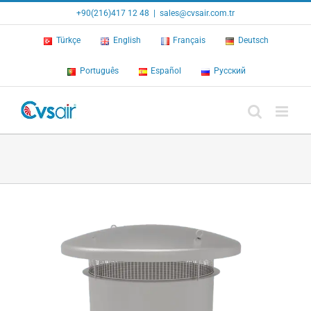
Skip
+90(216)417 12 48
|
sales@cvsair.com.tr
to
content
Türkçe
English
Français
Deutsch
Português
Español
Русский