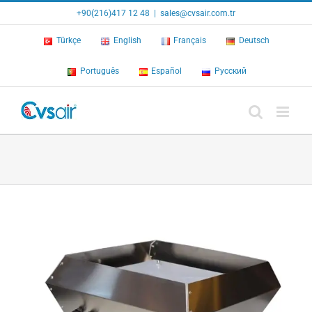
Skip
+90(216)417 12 48
|
sales@cvsair.com.tr
to
content
Türkçe
English
Français
Deutsch
Português
Español
Русский