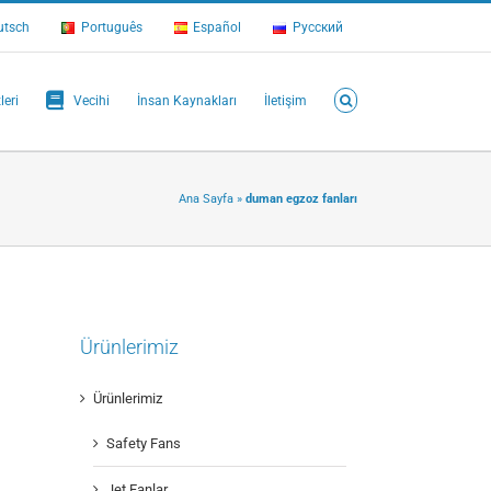
utsch
Português
Español
Русский
leri
Vecihi
İnsan Kaynakları
İletişim
Ana Sayfa
»
duman egzoz fanları
Ürünlerimiz
Ürünlerimiz
Safety Fans
Jet Fanlar