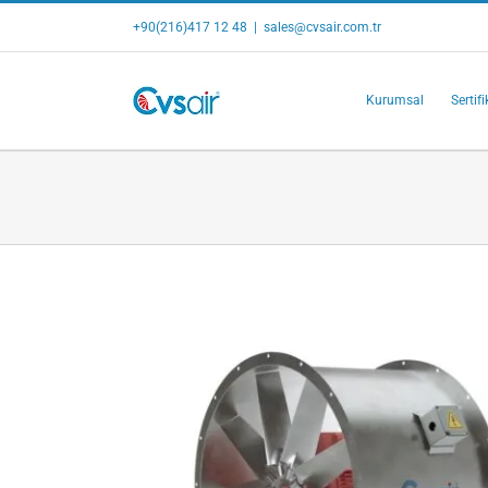
Skip
+90(216)417 12 48
|
sales@cvsair.com.tr
to
content
Kurumsal
Sertifi