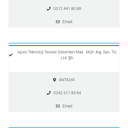
0312 441 80 88
Email
Apsis Teknoloji Tesisat Sistemleri Mak . Müh .İnş. San. Tic.
Ltd. Şti.
ANTALYA
0242 311 83 84
Email