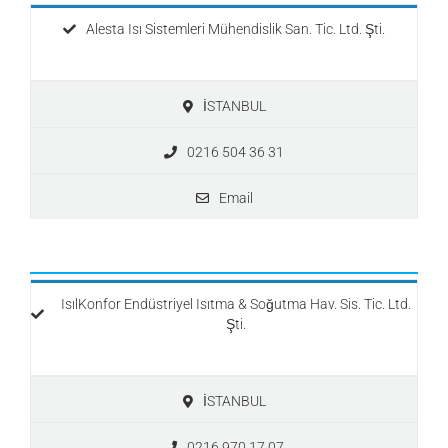
Alesta Isı Sistemleri Mühendislik San. Tic. Ltd. Şti.
İSTANBUL
0216 504 36 31
Email
IsılKonfor Endüstriyel Isıtma & Soğutma Hav. Sis. Tic. Ltd.
Şti.
İSTANBUL
0216 970 17 07