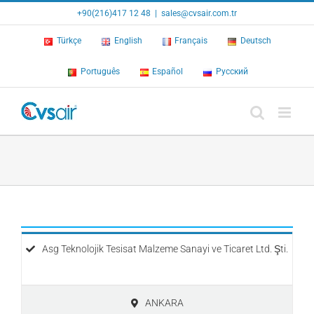
Skip
+90(216)417 12 48
|
sales@cvsair.com.tr
to
content
Türkçe
English
Français
Deutsch
Português
Español
Русский
Asg Teknolojik Tesisat Malzeme Sanayi ve Ticaret Ltd. Şti.
ANKARA