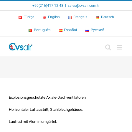
Skip
+90(216)417 12 48
|
sales@cvsair.com.tr
to
content
Türkçe
English
Français
Deutsch
Português
Español
Русский
Explosionsgeschützte Axiale-Dachventilatoren
Horizontaler Luftaustritt, Stahlblechgehäuse.
Laufrad mit Aluminiumgürtel.