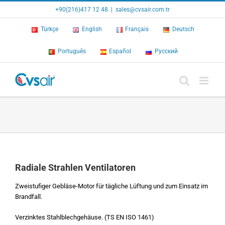
Skip
+90(216)417 12 48
|
sales@cvsair.com.tr
to
content
Türkçe
English
Français
Deutsch
Português
Español
Русский
Radiale Strahlen Ventilatoren
Zweistufiger Gebläse-Motor für tägliche Lüftung und zum Einsatz im
Brandfall.
Verzinktes Stahlblechgehäuse. (TS EN ISO 1461)