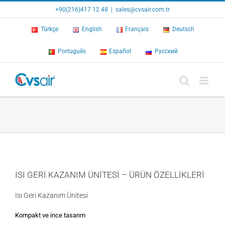
Skip
+90(216)417 12 48
|
sales@cvsair.com.tr
to
content
Türkçe
English
Français
Deutsch
Português
Español
Русский
ISI GERİ KAZANIM ÜNİTESİ – ÜRÜN ÖZELLİKLERİ
Isı Geri Kazanım Ünitesi
Kompakt ve ince tasarım