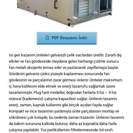
PDF Dosyasını İndir
Isı geri kazanım üniteleri galvanizli çelik saclardan üretilir. Zararlı dış
etkiler ve fan gövdesinde meydana gelen herhangi çizilme sonucu
fan metali oksijenle temas eder ve paslanarak zayıflamaya başlar.
Gövdenin galvaniz-çinko yüzeyle kaplanması sonucunda fan
gövdesinin ve parçalarının zarar görmesi önlenir. Üniteler maksimum
iç hava kalitesini elde etmek ve enerji tasarrufu sağlamak üzere
tasarlanmıştır. Plug fanlı modeller, doğrudan fanlarla 5 hız – 9 hız
oransal (kademesiz) çalışma kapasitesi sağlar. Ünitenin tasarımı
enerji, zaman, kaynak kullanımı gibi birçok açıdan fayda sağlar.
Kompakt ve ince tasarımın yardımıyla ünite parçalarının montajı ve
sökülmesi çok kolaydır, bu nedenle zaman kazanılır. Ünitenin tasarımı
da bakım sorununa katkıda bulunur, daha az kaynakla daha fazla
çalışma yapılabilir. Toz partiküllerinin filtrelenmesinde G4 sınıfı