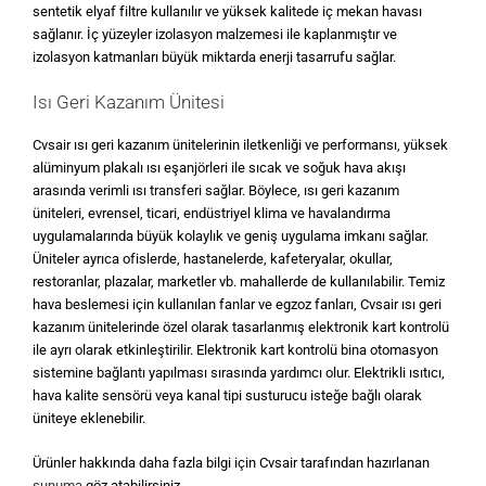
sentetik elyaf filtre kullanılır ve yüksek kalitede iç mekan havası
sağlanır. İç yüzeyler izolasyon malzemesi ile kaplanmıştır ve
izolasyon katmanları büyük miktarda enerji tasarrufu sağlar.
Isı Geri Kazanım Ünitesi
Cvsair ısı geri kazanım ünitelerinin iletkenliği ve performansı, yüksek
alüminyum plakalı ısı eşanjörleri ile sıcak ve soğuk hava akışı
arasında verimli ısı transferi sağlar. Böylece, ısı geri kazanım
üniteleri, evrensel, ticari, endüstriyel klima ve havalandırma
uygulamalarında büyük kolaylık ve geniş uygulama imkanı sağlar.
Üniteler ayrıca ofislerde, hastanelerde, kafeteryalar, okullar,
restoranlar, plazalar, marketler vb. mahallerde de kullanılabilir. Temiz
hava beslemesi için kullanılan fanlar ve egzoz fanları, Cvsair ısı geri
kazanım ünitelerinde özel olarak tasarlanmış elektronik kart kontrolü
ile ayrı olarak etkinleştirilir. Elektronik kart kontrolü bina otomasyon
sistemine bağlantı yapılması sırasında yardımcı olur. Elektrikli ısıtıcı,
hava kalite sensörü veya kanal tipi susturucu isteğe bağlı olarak
üniteye eklenebilir.
Ürünler hakkında daha fazla bilgi için Cvsair tarafından hazırlanan
sunuma
göz atabilirsiniz.