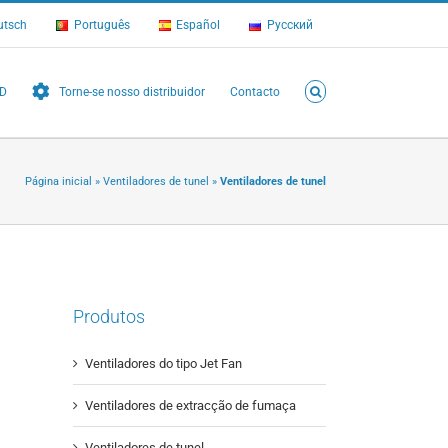
utsch
Português
Español
Русский
FD
Torne-se nosso distribuidor
Contacto
Página inicial
»
Ventiladores de tunel
»
Ventiladores de tunel
Produtos
Ventiladores do tipo Jet Fan
Ventiladores de extracção de fumaça
Ventiladores de tunel