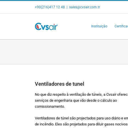
Skip
+90(216)417 12 48
|
sales@cvsair.com.tr
to
content
Instituição
Certific
Ventiladores de tunel
No que diz respeito à ventilação de túneis, a Cvsair ofere
serviços de engenharia que vão desde o cálculo ao
comissionamento.
Ventiladores de túnel são projectados para uso diário e 
de incêndio. Eles são projetados para diluir gases nocivos