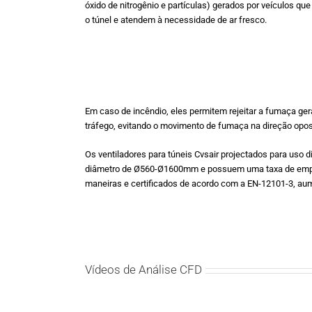
óxido de nitrogênio e partículas) gerados por veículos qu
o túnel e atendem à necessidade de ar fresco.
Em caso de incêndio, eles permitem rejeitar a fumaça ger
tráfego, evitando o movimento de fumaça na direção opos
Os ventiladores para túneis Cvsair projectados para uso 
diâmetro de Ø560-Ø1600mm e possuem uma taxa de empux
maneiras e certificados de acordo com a EN-12101-3, aum
Vídeos de Análise CFD