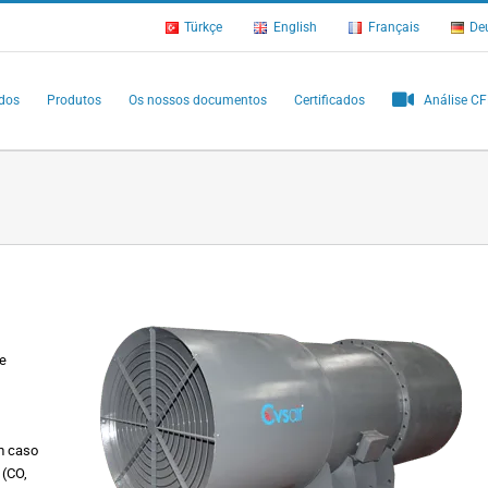
Türkçe
English
Français
De
ados
Produtos
Os nossos documentos
Certificados
Análise C
ce
em caso
 (CO,