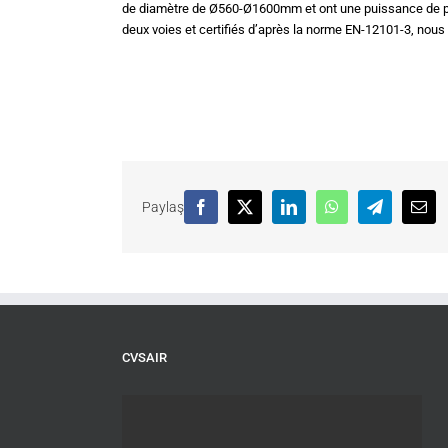
de diamètre de Ø560-Ø1600mm et ont une puissance de po
deux voies et certifiés d’après la norme EN-12101-3, nous a
Paylaş
Facebook
X
LinkedIn
WhatsApp
Telegram
Emai
CVSAIR