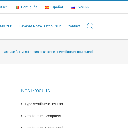
utsch
Português
Español
Русский
ses CFD
Devenez Notre Distributeur
Contact
Ana Sayfa
»
Ventilateurs pour tunnel
»
Ventilateurs pour tunnel
Nos Produits
Type ventilateur Jet Fan
Ventilateurs Compacts
Ventilateurs Type Canal