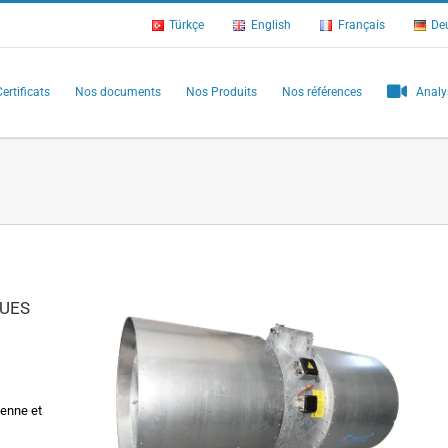
Türkçe
English
Français
De
ertificats
Nos documents
Nos Produits
Nos références
Analy
QUES
ienne et