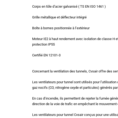
Corps en tôle d’acier galvanisé ( TS EN ISO 1461 )
Grille métallique et déflecteur intégré
Boîte à bornes positionnée à l’extérieur
Moteur IE2 à haut rendement avec isolation de classe H e
protection IP55
Certifié EN 12101-3
Concernant la ventilation des tunnels, Cvsair offre des ser
Les ventilateurs pour tunnel sont utilisés pour l’utilisation
gaz nocifs (CO, nitrogène oxyde et particules) générés par l
En cas d’incendie, ils permettent de rejeter la fumée génér
direction de la voie de trafic en empêchant le mouvement 
Les ventilateurs pour tunnel Cvsair conçus pour une utilis