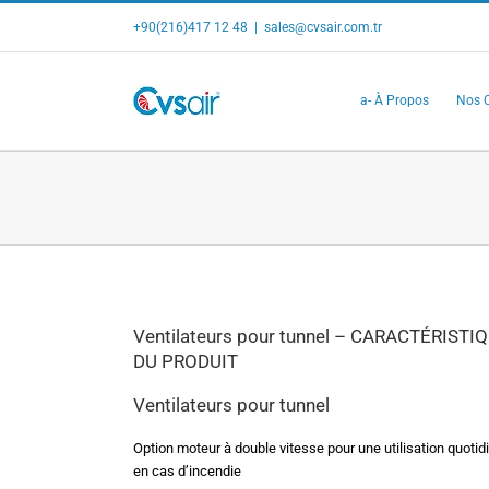
Skip
+90(216)417 12 48
|
sales@cvsair.com.tr
to
content
a- À Propos
Nos C
Ventilateurs pour tunnel – CARACTÉRISTI
DU PRODUIT
Ventilateurs pour tunnel
Option moteur à double vitesse pour une utilisation quotid
en cas d’incendie