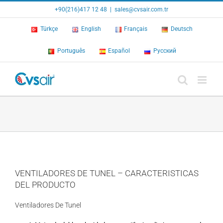
Skip
+90(216)417 12 48
|
sales@cvsair.com.tr
to
content
Türkçe
English
Français
Deutsch
Português
Español
Русский
VENTILADORES DE TUNEL – CARACTERISTICAS
DEL PRODUCTO
Ventiladores De Tunel